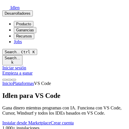
Idlen
Desarrolladores
Producto
Ganancias
Recursos
Jobs
Search...
Ctrl
K
Search…
k
Iniciar sesión
Empieza a ganar
Inicio
Plataformas
VS Code
Idlen para
VS Code
Gana dinero mientras programas con IA. Funciona con VS Code,
Cursor, Windsurf y todos los IDEs basados en VS Code.
Instalar desde Marketplace
Crear cuenta
1,000+ instalaciones