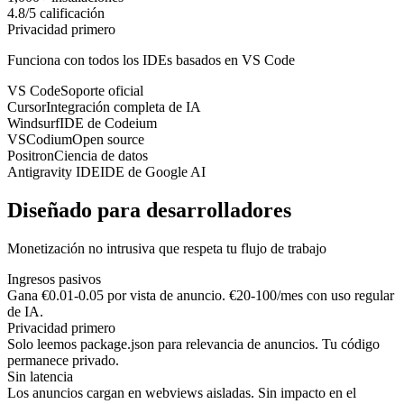
4.8/5 calificación
Privacidad primero
Funciona con todos los IDEs basados en VS Code
VS Code
Soporte oficial
Cursor
Integración completa de IA
Windsurf
IDE de Codeium
VSCodium
Open source
Positron
Ciencia de datos
Antigravity IDE
IDE de Google AI
Diseñado para desarrolladores
Monetización no intrusiva que respeta tu flujo de trabajo
Ingresos pasivos
Gana €0.01-0.05 por vista de anuncio. €20-100/mes con uso regular
de IA.
Privacidad primero
Solo leemos package.json para relevancia de anuncios. Tu código
permanece privado.
Sin latencia
Los anuncios cargan en webviews aisladas. Sin impacto en el