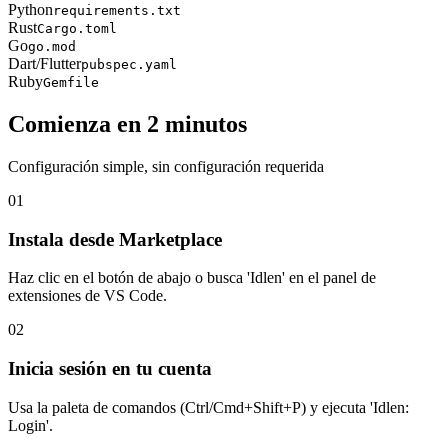
Python
requirements.txt
Rust
Cargo.toml
Go
go.mod
Dart/Flutter
pubspec.yaml
Ruby
Gemfile
Comienza en 2 minutos
Configuración simple, sin configuración requerida
01
Instala desde Marketplace
Haz clic en el botón de abajo o busca 'Idlen' en el panel de
extensiones de VS Code.
02
Inicia sesión en tu cuenta
Usa la paleta de comandos (Ctrl/Cmd+Shift+P) y ejecuta 'Idlen:
Login'.