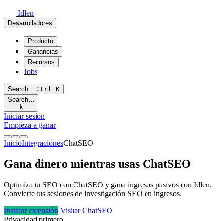
Idlen
Desarrolladores
Producto
Ganancias
Recursos
Jobs
Search...
Ctrl
K
Search…
k
Iniciar sesión
Empieza a ganar
Inicio
Integraciones
ChatSEO
Gana dinero mientras usas ChatSEO
Optimiza tu SEO con ChatSEO y gana ingresos pasivos con Idlen.
Convierte tus sesiones de investigación SEO en ingresos.
Instalar extensión
Visitar ChatSEO
Privacidad primero