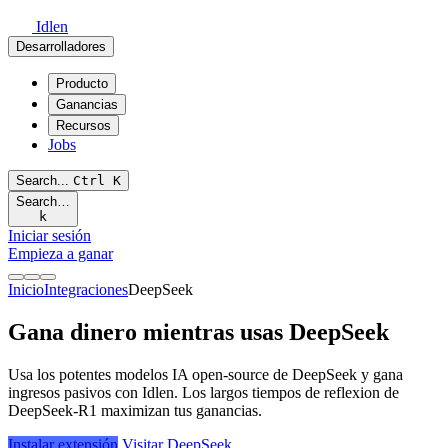
Idlen
Desarrolladores
Producto
Ganancias
Recursos
Jobs
Search...
Ctrl
K
Search…
k
Iniciar sesión
Empieza a ganar
Inicio
Integraciones
DeepSeek
Gana dinero mientras usas DeepSeek
Usa los potentes modelos IA open-source de DeepSeek y gana
ingresos pasivos con Idlen. Los largos tiempos de reflexion de
DeepSeek-R1 maximizan tus ganancias.
Instalar extensión
Visitar DeepSeek