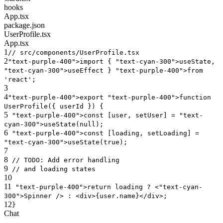
hooks
App.tsx
package.json
UserProfile.tsx
App.tsx
1
// src/components/UserProfile.tsx
2
"text-purple-400"
>import {
"text-cyan-300"
>useState,
"text-cyan-300"
>useEffect }
"text-purple-400"
>from
'react'
;
3
4
"text-purple-400"
>export
"text-purple-400"
>function
UserProfile({ userId }) {
5
"text-purple-400"
>const [user, setUser] =
"text-
cyan-300"
>useState(null);
6
"text-purple-400"
>const [loading, setLoading] =
"text-cyan-300"
>useState(true);
7
8
//
TODO
: Add error handling
9
// and loading states
10
11
"text-purple-400"
>return loading ? <
"text-cyan-
300"
>Spinner /> : <
div
>{user.name}</
div
>;
12
}
Chat