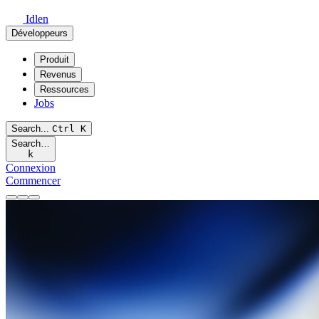
Idlen
Développeurs
Produit
Revenus
Ressources
Jobs
Search...
Ctrl
K
Search…
k
Connexion
Commencer