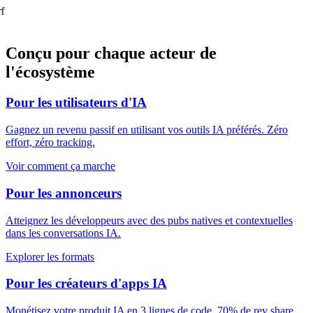
f
Conçu pour chaque acteur de
l'écosystème
Pour les utilisateurs d'IA
Gagnez un revenu passif en utilisant vos outils IA préférés. Zéro
effort, zéro tracking.
Voir comment ça marche
Pour les annonceurs
Atteignez les développeurs avec des pubs natives et contextuelles
dans les conversations IA.
Explorer les formats
Pour les créateurs d'apps IA
Monétisez votre produit IA en 3 lignes de code. 70% de rev share,