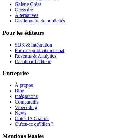
Galerie Créas
Glossaire
Alternatives
Gestionnaire de publicités
Pour les éditeurs
SDK & Intégration
Formats publicitaires chat
Revenus & Analytics
Dashboard éditeur
Entreprise
À propos
Blog
Intégrations
Comparatifs
Vibecoding
News
Outils IA Gratuits
Qu'est-ce qu'Idlen ?
Mentions légales