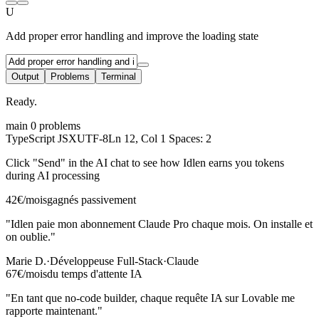
U
Add proper error handling and improve the loading state
Output
Problems
Terminal
Ready.
main
0 problems
TypeScript JSX
UTF-8
Ln 12, Col 1
Spaces: 2
Click "Send" in the AI chat to see how Idlen earns you tokens
during AI processing
42€/mois
gagnés passivement
"Idlen paie mon abonnement Claude Pro chaque mois. On installe et
on oublie."
Marie D.
·
Développeuse Full-Stack
·
Claude
67€/mois
du temps d'attente IA
"En tant que no-code builder, chaque requête IA sur Lovable me
rapporte maintenant."