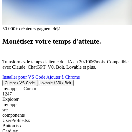
50 000+ créateurs gagnent déjà
Monétisez votre temps d'attente.
L'IA
réfléchit. Vous gagnez.
Transformez le temps d'attente de l'IA en 20-100€/mois. Compatible
avec Claude, ChatGPT, V0, Bolt, Lovable et plus.
Installer pour VS Code
Ajouter à Chrome
Cursor / VS Code
Lovable / V0 / Bolt
my-app — Cursor
1247
Explorer
my-app
src
components
UserProfile.tsx
Button.tsx
Card.tsx