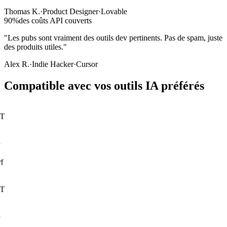
Thomas K.
·
Product Designer
·
Lovable
90%
des coûts API couverts
"Les pubs sont vraiment des outils dev pertinents. Pas de spam, juste
des produits utiles."
Alex R.
·
Indie Hacker
·
Cursor
Compatible avec vos outils IA préférés
T
f
T