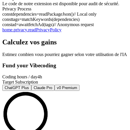
Le code de notre extension est disponible pour audit de sécurité.
Privacy Process
const
dependencies
=
readPackageJson
()
// Local only
const
tags
=
matchKeywords
(
dependencies
)
const
ad
=
await
fetchAd
(
tags
)
// Anonymous request
home.privacy.readPrivacyPolicy
Calculez vos gains
Estimez combien vous pourriez gagner selon votre utilisation de l'IA
Fund your Vibecoding
Coding hours / day
4h
Target Subscription
ChatGPT Plus
Claude Pro
v0 Premium