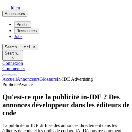
Idlen
Annonceurs
Produit
Ressources
Jobs
Search...
Ctrl
K
Search…
k
Connexion
Commencer
Accueil
Annonceurs
Glossaire
In-IDE Advertising
Publicité
Avancé
Qu'est-ce que la publicité in-IDE ? Des
annonces développeur dans les éditeurs de
code
La publicité in-IDE diffuse des annonces directement dans les
éditeurs de code et les outils de codage IA. Découvrez comment