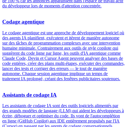
de 100 % car les annonces apparaissent dans l'espace de travail actif
du développeur lors de moments d'attention concentrée.
Codage agentique
Le codage agentique est une approche de développement logiciel où
des agents IA planifient, exécutent et itèrent de manière autonome
sur des tâches de programmation complexes avec une intervention
humaine minimale. Contrairement aux outils de style copilote qui
suggèrent du code ligne par ligne, les outils d'IA agentique comme
Claude Code, Devin et Cursor Agent peuvent analyser des bases de
code entières, créer des plans multi-étapes, exécuter des commandes,
lancer des tests et corriger des erreurs — le tout de manière
autonome. Chaque session agentique implique un temps de
traitement IA prolongé, créant des fenêtres publicitaires soutenues.
Assistants de codage IA
Les assistants de codage IA sont des outils logiciels alimentés par
des grands modèles de langage (LLM) qui aident les développeurs à
écrire, déboguer et optimiser du code. Ils vont de l'autocomplétion
en ligne (GitHub Copilot) aux IDE entièrement propulsés par l'IA
(Cursor) en passant par les agents de codage conversationnels