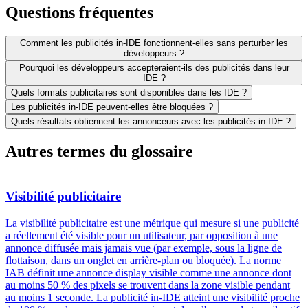
Questions fréquentes
Comment les publicités in-IDE fonctionnent-elles sans perturber les
développeurs ?
Pourquoi les développeurs accepteraient-ils des publicités dans leur
IDE ?
Quels formats publicitaires sont disponibles dans les IDE ?
Les publicités in-IDE peuvent-elles être bloquées ?
Quels résultats obtiennent les annonceurs avec les publicités in-IDE ?
Autres termes du glossaire
Visibilité publicitaire
La visibilité publicitaire est une métrique qui mesure si une publicité
a réellement été visible pour un utilisateur, par opposition à une
annonce diffusée mais jamais vue (par exemple, sous la ligne de
flottaison, dans un onglet en arrière-plan ou bloquée). La norme
IAB définit une annonce display visible comme une annonce dont
au moins 50 % des pixels se trouvent dans la zone visible pendant
au moins 1 seconde. La publicité in-IDE atteint une visibilité proche