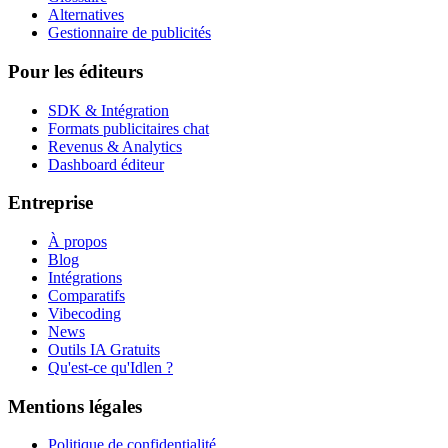
Alternatives
Gestionnaire de publicités
Pour les éditeurs
SDK & Intégration
Formats publicitaires chat
Revenus & Analytics
Dashboard éditeur
Entreprise
À propos
Blog
Intégrations
Comparatifs
Vibecoding
News
Outils IA Gratuits
Qu'est-ce qu'Idlen ?
Mentions légales
Politique de confidentialité