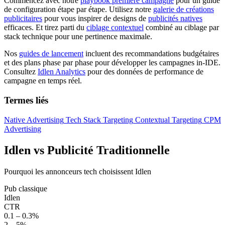
Commencez avec notre
playbook première campagne
pour un guide
de configuration étape par étape. Utilisez notre
galerie de créations
publicitaires
pour vous inspirer de designs de
publicités natives
efficaces. Et tirez parti du
ciblage contextuel
combiné au ciblage par
stack technique pour une pertinence maximale.
Nos
guides de lancement
incluent des recommandations budgétaires
et des plans phase par phase pour développer les campagnes in-IDE.
Consultez
Idlen Analytics
pour des données de performance de
campagne en temps réel.
Termes liés
Native Advertising
Tech Stack Targeting
Contextual Targeting
CPM
Advertising
Idlen vs Publicité Traditionnelle
Pourquoi les annonceurs tech choisissent Idlen
Pub classique
Idlen
CTR
0.1 – 0.3%
2 – 5%