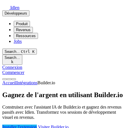
Idlen
Développeurs
Produit
Revenus
Ressources
Jobs
Search...
Ctrl
K
Search…
k
Connexion
Commencer
Accueil
Intégrations
Builder.io
Gagnez de l'argent en utilisant Builder.io
Construisez avec l'assistant IA de Builder.io et gagnez des revenus
passifs avec Idlen. Transformez vos sessions de développement
visuel en revenus.
Installer l'extension
Visiter Builder.io