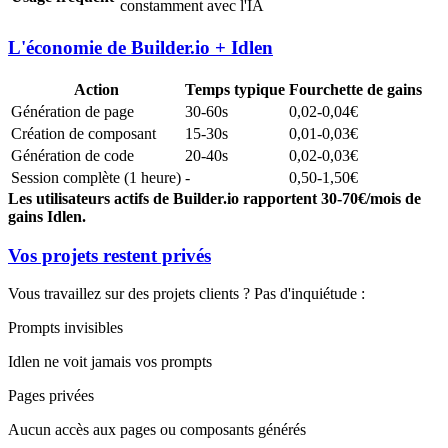
constamment avec l'IA
L'économie de Builder.io + Idlen
Action
Temps typique
Fourchette de gains
Génération de page
30-60s
0,02-0,04€
Création de composant
15-30s
0,01-0,03€
Génération de code
20-40s
0,02-0,03€
Session complète (1 heure)
-
0,50-1,50€
Les utilisateurs actifs de Builder.io rapportent 30-70€/mois de
gains Idlen.
Vos projets restent privés
Vous travaillez sur des projets clients ? Pas d'inquiétude :
Prompts invisibles
Idlen ne voit jamais vos prompts
Pages privées
Aucun accès aux pages ou composants générés