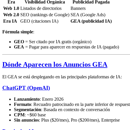
Era
Visibilidad Orgánica
Publicidad Pagada
Web 1.0
Listados de directorios
Banners
Web 2.0
SEO (rankings de Google)
SEA (Google Ads)
Era IA
GEO (citaciones IA)
GEA (publicidad IA)
Fórmula simple
:
GEO
= Ser citado por IA gratis (orgánico)
GEA
= Pagar para aparecer en respuestas de IA (pagado)
Dónde Aparecen los Anuncios GEA
El GEA se está desplegando en las principales plataformas de IA:
ChatGPT (OpenAI)
Lanzamiento
: Enero 2026
Formato
: Recuadro patrocinado en la parte inferior de respuest
Segmentación
: Basada en contexto de conversación
CPM
: ~$60 base
Sin anuncios
: Plus ($20/mes), Pro ($200/mes), Enterprise