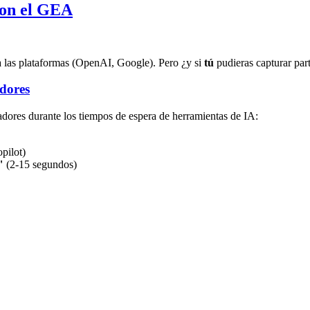
con el GEA
 las plataformas (OpenAI, Google). Pero ¿y si
tú
pudieras capturar part
adores
adores durante los tiempos de espera de herramientas de IA:
pilot)
"
(2-15 segundos)