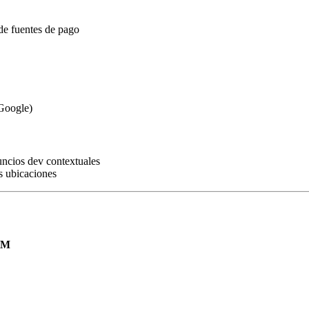
de fuentes de pago
 Google)
ncios dev contextuales
as ubicaciones
PM