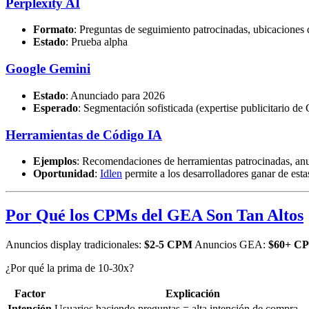
Perplexity AI
Formato
: Preguntas de seguimiento patrocinadas, ubicaciones 
Estado
: Prueba alpha
Google Gemini
Estado
: Anunciado para 2026
Esperado
: Segmentación sofisticada (expertise publicitario de
Herramientas de Código IA
Ejemplos
: Recomendaciones de herramientas patrocinadas, anu
Oportunidad
:
Idlen
permite a los desarrolladores ganar de est
Por Qué los CPMs del GEA Son Tan Altos
Anuncios display tradicionales:
$2-5 CPM
Anuncios GEA:
$60+ C
¿Por qué la prima de 10-30x?
Factor
Explicación
Intención
Usuarios haciendo preguntas = alta intención de compra