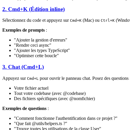
2. Cmd+K (Édition inline)
Sélectionnez du code et appuyez sur
(Mac) ou
(Windows
Cmd+K
Ctrl+K
Exemples de prompts
:
"Ajouter la gestion d'erreurs"
"Rendre ceci async"
"Ajouter les types TypeScript"
"Optimiser cette boucle"
3. Chat (Cmd+L)
Appuyez sur
pour ouvrir le panneau chat. Posez des questions 
Cmd+L
Votre fichier actuel
Tout votre codebase (avec @codebase)
Des fichiers spécifiques (avec @nomfichier)
Exemples de questions
:
"Comment fonctionne l'authentification dans ce projet ?"
"Que fait @utils/helpers.ts ?"
"Trouve toutes les utilisations de la classe User"