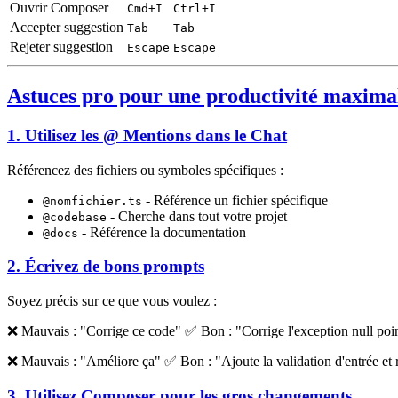
Ouvrir Composer
Cmd+I
Ctrl+I
Accepter suggestion
Tab
Tab
Rejeter suggestion
Escape
Escape
Astuces pro pour une productivité maxima
1. Utilisez les @ Mentions dans le Chat
Référencez des fichiers ou symboles spécifiques :
- Référence un fichier spécifique
@nomfichier.ts
- Cherche dans tout votre projet
@codebase
- Référence la documentation
@docs
2. Écrivez de bons prompts
Soyez précis sur ce que vous voulez :
❌ Mauvais : "Corrige ce code" ✅ Bon : "Corrige l'exception null poin
❌ Mauvais : "Améliore ça" ✅ Bon : "Ajoute la validation d'entrée et 
3. Utilisez Composer pour les gros changements