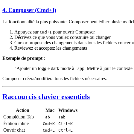
4. Composer (Cmd+I)
La fonctionnalité la plus puissante. Composer peut éditer plusieurs fichi
Appuyez sur
pour ouvrir Composer
Cmd+I
Décrivez ce que vous voulez construire ou changer
Cursor propose des changements dans tous les fichiers concern
Reviewez et acceptez les changements
Exemple de prompt
:
"Ajouter un toggle dark mode à l'app. Mettre à jour le contexte 
Composer créera/modifiera tous les fichiers nécessaires.
Raccourcis clavier essentiels
Action
Mac
Windows
Complétion Tab
Tab
Tab
Édition inline
Cmd+K
Ctrl+K
Ouvrir chat
Cmd+L
Ctrl+L