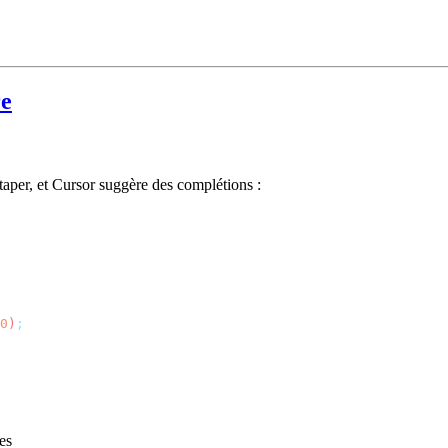
re
taper, et Cursor suggère des complétions :
0
)
es