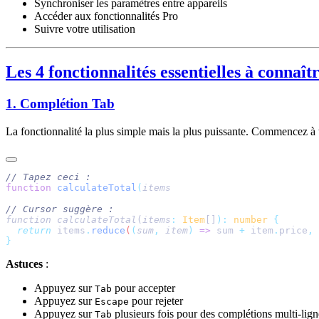
Synchroniser les paramètres entre appareils
Accéder aux fonctionnalités Pro
Suivre votre utilisation
Les 4 fonctionnalités essentielles à connaît
1. Complétion Tab
La fonctionnalité la plus simple mais la plus puissante. Commencez à 
function
 calculateTotal
(
function
 calculateTotal
(
items
:
 Item
[]
):
 number
  return
 items
.
reduce
(
(
sum
,
 item
)
 =>
 sum
 +
 item
.
price
,
 
Astuces
:
Appuyez sur
pour accepter
Tab
Appuyez sur
pour rejeter
Escape
Appuyez sur
plusieurs fois pour des complétions multi-lign
Tab