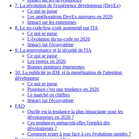
7. La révolution de l'expérience développeur (DevEx)
Ce qui se passe
Les améliorations DevEx majeures en 2026
Impact sur les entreprises
8. Le no-code/low-code augmenté par l'IA
Ce qui se passe
L'évolution du no-code en 2026
Impact sur l'écosystème
9. La gouvernance et la sécurité de l'IA
Ce qui se passe
Les enjeux en 2026
Bonnes pratiques émergentes
10. La publicité in-IDE et la monétisation de l'attention
développeur
Ce qui se passe
Pourquoi c'est une tendance en 2026
Le marché en chiffres
Impact sur l'écosystème
FAQ
Quelle est la tendance la plus impactante pour les
développeurs en 2026 ?
Ces tendances menacent-elles l'emploi des
développeurs ?
Comment rester à jour face à ces évolutions rapides ?