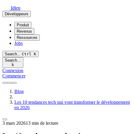
Idlen
Développeurs
Produit
Revenus
Ressources
Jobs
Search...
Ctrl
K
Search…
k
Connexion
Commencer
Blog
Les 10 tendances tech qui vont transformer le développement
en 2026
3 mars 2026
13 min de lecture