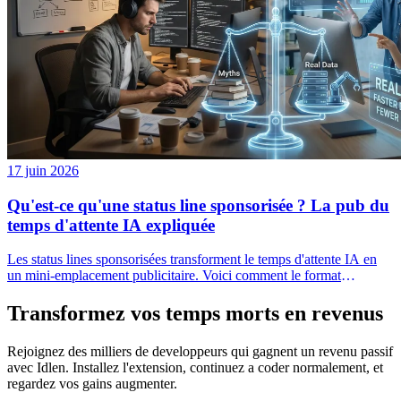
17 juin 2026
Qu'est-ce qu'une status line sponsorisée ? La pub du
temps d'attente IA expliquée
Les status lines sponsorisées transforment le temps d'attente IA en
un mini-emplacement publicitaire. Voici comment le format
fonctionne, pourquoi il est non intrusif, et comment développeurs et
annonceurs l'utilisent.
Transformez vos temps morts en revenus
Rejoignez des milliers de developpeurs qui gagnent un revenu passif
avec Idlen. Installez l'extension, continuez a coder normalement, et
regardez vos gains augmenter.