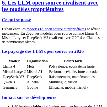
6. Les LLM open source rivalisent avec
les modèles propriétaires
Ce qui se passe
L'écart entre les
modèles IA open source et propriétaires
se réduit
rapidement. En 2026, les modèles open source comme Llama 4,
Mistral Large et DeepSeek-V3 rivalisent avec GPT-4 et Claude sur
de nombreuses tâches.
Le paysage des LLM open source en 2026
Modèle
Organisation
Points forts
Llama 4
Meta
Polyvalence, écosystème large
Mistral Large 2
Mistral AI
Performance/taille, forte en code
DeepSeek-V3
DeepSeek
Raisonnement, mathématiques
Qwen 3
Alibaba
Multilingue, vision
Gemma 3
Google
Efficacité, mobile-friendly
Impact sur les développeurs
Self-hosting viable
: les équipes peuvent héberger des LLM