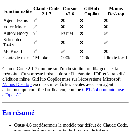
Claude Code
Cursor
GitHub
Manus
Fonctionnalité
2.1.7
v2.6
Copilot
Desktop
Agent Teams
✅
❌
❌
❌
Voice Mode
✅
❌
❌
❌
AutoMemory
✅
Partiel
❌
✅
Scheduled
✅
❌
❌
✅
Tasks
MCP natif
✅
✅
❌
❌
Contexte max
1M tokens
200k
128k
Illimité local
Claude Code 2.1.7 domine sur l'orchestration multi-agents et la
mémoire. Cursor reste imbattable sur l'intégration IDE et la rapidité
d'édition inline. GitHub Copilot mise sur l'écosystème Microsoft.
Manus Desktop
excelle sur les tâches locales avec son agent
autonome qui contrôle l'ordinateur, comme
GPT-5.4 computer use
d'OpenAI
.
En résumé
Opus 4.6
est désormais le modèle par défaut de Claude Code,
avec une fenêtre de contexte de 1 million de tokens.