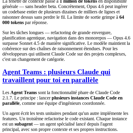
La fenêtre de contexte passe à
1 million de tokens
en disponibilité
générale — sans header beta. Concrètement, Opus 4.6 peut ingérer
un codebase entier de plusieurs dizaines de milliers de lignes et
raisonner dessus sans perdre le fil. La limite de sortie grimpe à
64
000 tokens
par réponse.
Sur les tâches longues — refactoring de grande envergure,
planification agentique, navigation dans des monorepos — Opus 4.6
surpasse Sonnet 4.5 de manière significative. Le modèle maintient la
cohérence sur des chaînes de raisonnement étendues. Pour les
développeurs qui utilisent Claude Code sur des projets complexes,
c'est un changement de catégorie.
Agent Teams : plusieurs Claude qui
travaillent pour toi en parallèle
Les
Agent Teams
sont la fonctionnalité phare de Claude Code
2.1.7. Le principe : lancer
plusieurs instances Claude Code en
parallèle
, comme une équipe d'ingénieurs coordonnée.
Un agent écrit les tests unitaires pendant qu'un autre implémente les
features. Un troisième refactorise le code existant. Chaque instance
est un
subagent
— un agent spécialisé lancé depuis l'agent
principal, avec son propre contexte et ses propres instructions.