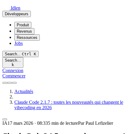
Idlen
Développeurs
Produit
Revenus
Ressources
Jobs
Search...
Ctrl
K
Search…
k
Connexion
Commencer
Actualités
Claude Code 2.1.7 : toutes les nouveautés qui changent le
vibecoding en 2026
IA
17 mars 2026 · 08:33
5 min de lecture
Par Paul Lefizelier