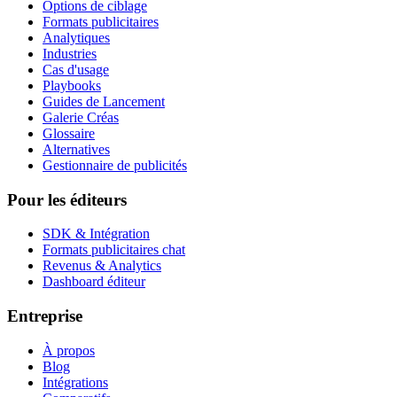
Options de ciblage
Formats publicitaires
Analytiques
Industries
Cas d'usage
Playbooks
Guides de Lancement
Galerie Créas
Glossaire
Alternatives
Gestionnaire de publicités
Pour les éditeurs
SDK & Intégration
Formats publicitaires chat
Revenus & Analytics
Dashboard éditeur
Entreprise
À propos
Blog
Intégrations