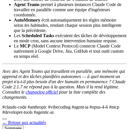
Agent Teams
permet à plusieurs instances Claude Code de
travailler en parallèle comme une équipe d'ingénieurs
coordonnée.
AutoMemory
écrit automatiquement les règles mémoire
selon tes habitudes, rendant chaque session plus intelligente
que la précédente.
Les
Scheduled Tasks
exécutent des tâches de développement
en mode cron, sans aucune intervention humaine requise.
Le
MCP
(Model Context Protocol) connecte Claude Code
nativement à Google Drive, Jira, GitHub et tout outil custom
en temps réel.
Avec des Agent Teams qui travaillent en parallèle, une mémoire qui
apprend et des tâches planifiées autonomes — à quel moment un
projet n'a-t-il plus besoin d'un dev humain en permanence ? Claude
Code 2.1.7 ne répond pas à la question. Mais il la rend légitime.
Consultez le
changelog officiel
pour la liste complète des
changements.
#claude-code
#anthropic
#vibecoding
#agent-ia
#opus-4-6
#mcp
#developer-tools
#agentic-ai
← Retour aux actualités
Sommaire