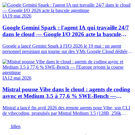
Tour mené par Parkway Venture Capital, avec NVIDIA, AMD
Ventures, Salesforce Ventures. Objectif : un appareil hardware natif
à l'IA, piloté par speech, vision, mémoire.
IA
19 mai 2026
Google Gemini Spark : l'agent IA qui travaille 24/7
dans le cloud — Google I/O 2026 acte la bascule
agentique
Google a lancé Gemini Spark à l'I/O 2026 le 19 mai : un agent
personnel persistant qui tourne sur des VMs Google Cloud dédiées,
branché à Gmail, Docs, Sheets, Chrome et compatible MCP.
Décryptage complet.
IA
12 mai 2026
Mistral pousse Vibe dans le cloud : agents de coding
async et Medium 3.5 à 77,6 % SWE-Bench —
l'Europe rejoint la course agentique
Mistral a lancé fin avril 2026 des remote agents pour Vibe, son CLI
de vibecoding, propulsés par Mistral Medium 3.5 (128B, 256k
contexte). Score SWE-Bench Verified : 77,6 %. Décryptage
technique.
Idlen